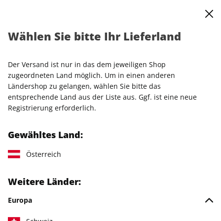
0
Warenkorb
Shop durchsuchen
MENÜ
Wählen Sie bitte Ihr Lieferland
Ihr Warenkorb ist leer
Es befinden sich noch keine Artikel im Warenkorb.
Der Versand ist nur in das dem jeweiligen Shop
zugeordneten Land möglich. Um in einen anderen
Ländershop zu gelangen, wählen Sie bitte das
entsprechende Land aus der Liste aus. Ggf. ist eine neue
Weiter einkaufen
Registrierung erforderlich.
Gewähltes Land:
Österreich
IHRE ABO-VORTEILE
Weitere Länder:
Europa
Direkt vom Verlag