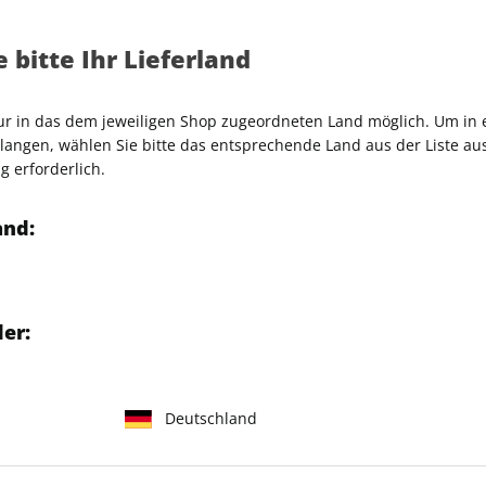
Zum Abo
 bitte Ihr Lieferland
nur in das dem jeweiligen Shop zugeordneten Land möglich. Um in
angen, wählen Sie bitte das entsprechende Land aus der Liste aus.
g erforderlich.
Weitere SCHÖNER WOHNEN-Ausgaben
and:
LESEPROBE
LES
er:
Deutschland