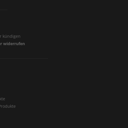
er kündigen
er widerrufen
r
kte
rodukte