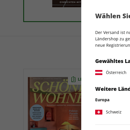
Wählen Sie
Der Versand ist 
Ländershop zu gel
neue Registrierun
Gewähltes L
Österreich
LESEPROBE
Weitere Länd
Europa
Schweiz