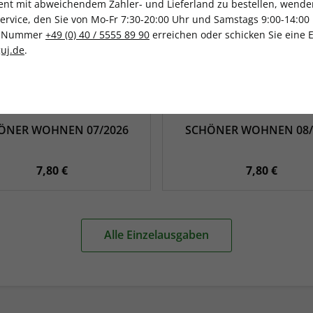
t mit abweichendem Zahler- und Lieferland zu bestellen, wenden 
vice, den Sie von Mo-Fr 7:30-20:00 Uhr und Samstags 9:00-14:00 
ce-Nummer
+49 (0) 40 / 5555 89 90
erreichen oder schicken Sie eine 
uj.de
.
ÖNER WOHNEN 07/2026
SCHÖNER WOHNEN 08/
7,80 €
7,80 €
Alle Einzelausgaben