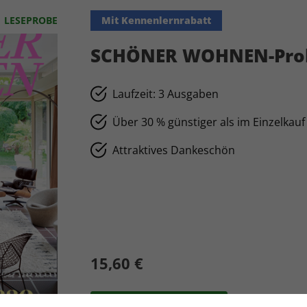
LESEPROBE
Mit Kennenlernrabatt
SCHÖNER WOHNEN-Pro
Laufzeit: 3 Ausgaben
Über 30 % günstiger als im Einzelkauf
Attraktives Dankeschön
15,60 €