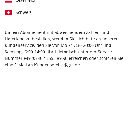
Österreich
Schweiz
Um ein Abonnement mit abweichendem Zahler- und
Lieferland zu bestellen, wenden Sie sich bitte an unseren
SCHÖNER WOHNEN ePaper
Kundenservice, den Sie von Mo-Fr 7:30-20:00 Uhr und
12/2024
Samstags 9:00-14:00 Uhr telefonisch unter der Service-
Nummer
+49 (0) 40 / 5555 89 90
erreichen oder schicken Sie
eine E-Mail an
Kundenservice@guj.de
.
Direkt verfügbar
5,99 €
inkl. MwSt.
Zur Kasse