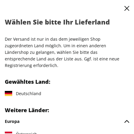
0
Warenkorb
Shop durchsuchen
MENÜ
Wählen Sie bitte Ihr Lieferland
Startseite
Einzelhefte
Einzelausgaben
SCHÖNER WOHNEN ePaper 12/2024
Der Versand ist nur in das dem jeweiligen Shop
zugeordneten Land möglich. Um in einen anderen
LESEPROBE
Ländershop zu gelangen, wählen Sie bitte das
entsprechende Land aus der Liste aus. Ggf. ist eine neue
Registrierung erforderlich.
Gewähltes Land:
Deutschland
Weitere Länder:
Europa