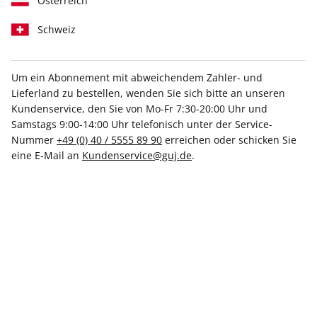
Österreich
Schweiz
Um ein Abonnement mit abweichendem Zahler- und
Lieferland zu bestellen, wenden Sie sich bitte an unseren
SCHÖNER WOHNEN ePaper
Kundenservice, den Sie von Mo-Fr 7:30-20:00 Uhr und
11/2022
Samstags 9:00-14:00 Uhr telefonisch unter der Service-
Nummer
+49 (0) 40 / 5555 89 90
erreichen oder schicken Sie
eine E-Mail an
Kundenservice@guj.de
.
Direkt verfügbar
5,99 €
inkl. MwSt.
Zur Kasse