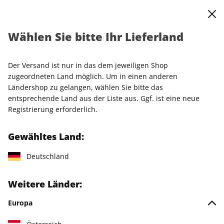
0
Warenkorb
Shop durchsuchen
MENÜ
Wählen Sie bitte Ihr Lieferland
Startseite
Einzelhefte
Einzelausgaben
SCHÖNER WOHNEN ePaper 11/2022
Der Versand ist nur in das dem jeweiligen Shop
zugeordneten Land möglich. Um in einen anderen
LESEPROBE
Ländershop zu gelangen, wählen Sie bitte das
entsprechende Land aus der Liste aus. Ggf. ist eine neue
Registrierung erforderlich.
Gewähltes Land:
Deutschland
Weitere Länder:
Europa