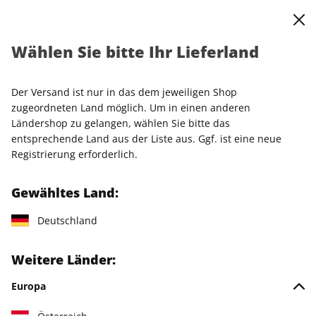
0
Warenkorb
Shop durchsuchen
MENÜ
Wählen Sie bitte Ihr Lieferland
Startseite
Einzelhefte
Einzelausgaben
SCHÖNER WOHNEN ePaper 05/2021
Der Versand ist nur in das dem jeweiligen Shop
zugeordneten Land möglich. Um in einen anderen
LESEPROBE
Ländershop zu gelangen, wählen Sie bitte das
entsprechende Land aus der Liste aus. Ggf. ist eine neue
Registrierung erforderlich.
Gewähltes Land:
Deutschland
Weitere Länder:
Europa