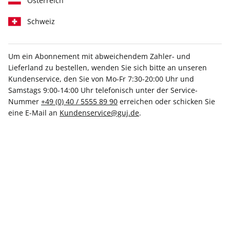
Österreich
Schweiz
Um ein Abonnement mit abweichendem Zahler- und
Lieferland zu bestellen, wenden Sie sich bitte an unseren
SCHÖNER WOHNEN ePaper
Kundenservice, den Sie von Mo-Fr 7:30-20:00 Uhr und
05/2021
Samstags 9:00-14:00 Uhr telefonisch unter der Service-
Nummer
+49 (0) 40 / 5555 89 90
erreichen oder schicken Sie
eine E-Mail an
Kundenservice@guj.de
.
Direkt verfügbar
5,99 €
inkl. MwSt.
Zur Kasse