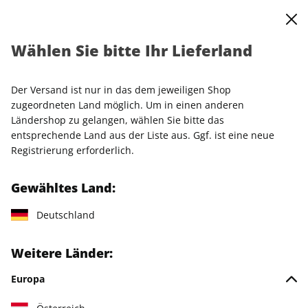
0
Warenkorb
Shop durchsuchen
MENÜ
Wählen Sie bitte Ihr Lieferland
Startseite
Einzelhefte
Einzelausgaben
SCHÖNER WOHNEN ePaper 04/2022
Der Versand ist nur in das dem jeweiligen Shop
zugeordneten Land möglich. Um in einen anderen
LESEPROBE
Ländershop zu gelangen, wählen Sie bitte das
entsprechende Land aus der Liste aus. Ggf. ist eine neue
Registrierung erforderlich.
Gewähltes Land:
Deutschland
Weitere Länder:
Europa