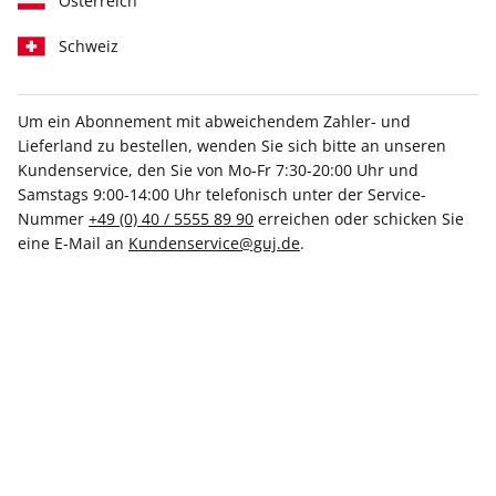
Österreich
Schweiz
Um ein Abonnement mit abweichendem Zahler- und
Lieferland zu bestellen, wenden Sie sich bitte an unseren
SCHÖNER WOHNEN ePaper
Kundenservice, den Sie von Mo-Fr 7:30-20:00 Uhr und
04/2022
Samstags 9:00-14:00 Uhr telefonisch unter der Service-
Nummer
+49 (0) 40 / 5555 89 90
erreichen oder schicken Sie
eine E-Mail an
Kundenservice@guj.de
.
Direkt verfügbar
5,99 €
inkl. MwSt.
Zur Kasse