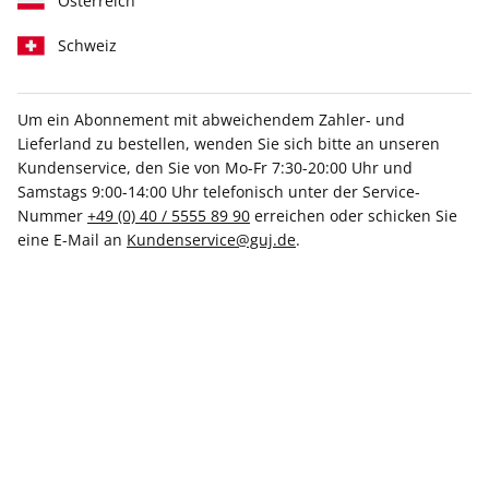
Österreich
Schweiz
Um ein Abonnement mit abweichendem Zahler- und
HÄUSER 03/2026
Lieferland zu bestellen, wenden Sie sich bitte an unseren
Kundenservice, den Sie von Mo-Fr 7:30-20:00 Uhr und
Samstags 9:00-14:00 Uhr telefonisch unter der Service-
Verfügbar - Nur solange der Vorrat reicht
Nummer
+49 (0) 40 / 5555 89 90
erreichen oder schicken Sie
eine E-Mail an
Kundenservice@guj.de
.
Anzahl
13,00 €
inkl. MwSt., zzgl.
Versand
In den Warenkorb