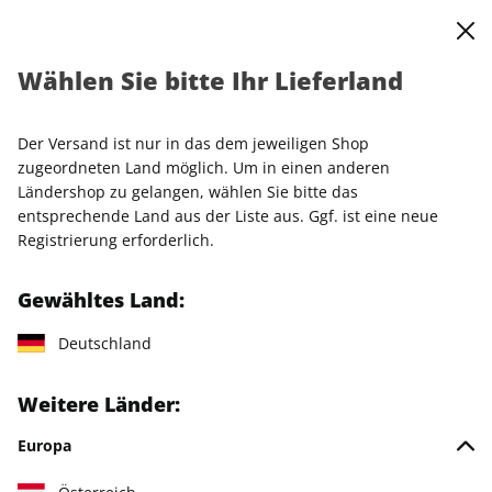
0
Warenkorb
Shop durchsuchen
MENÜ
Wählen Sie bitte Ihr Lieferland
Startseite
Einzelhefte
Einzelausgaben
HÄUSER 03/2026
Der Versand ist nur in das dem jeweiligen Shop
LESEPROBE
zugeordneten Land möglich. Um in einen anderen
Ländershop zu gelangen, wählen Sie bitte das
entsprechende Land aus der Liste aus. Ggf. ist eine neue
Registrierung erforderlich.
Gewähltes Land:
Deutschland
Weitere Länder:
Europa