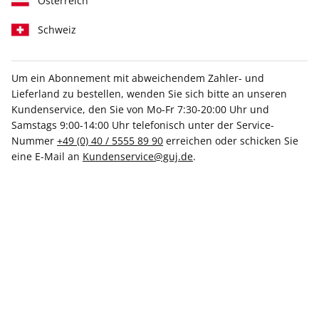
Österreich
Schweiz
Um ein Abonnement mit abweichendem Zahler- und
Lieferland zu bestellen, wenden Sie sich bitte an unseren
COUCH ePaper 04/2023
Kundenservice, den Sie von Mo-Fr 7:30-20:00 Uhr und
Samstags 9:00-14:00 Uhr telefonisch unter der Service-
Direkt verfügbar
Nummer
+49 (0) 40 / 5555 89 90
erreichen oder schicken Sie
eine E-Mail an
Kundenservice@guj.de
.
3,99 €
inkl. MwSt.
Zur Kasse