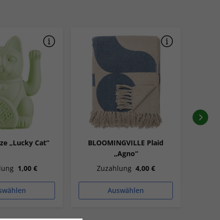
ze „Lucky Cat“
BLOOMINGVILLE Plaid
B
„Agno“
Kü
lung
1,00 €
Zuzahlung
4,00 €
Z
swählen
Auswählen