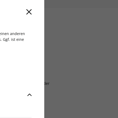
 einen anderen
 Ggf. ist eine
ch
aben
at, erstmals zum Ablauf der
laufzeit
6
lagsgruppe