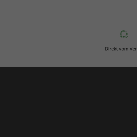
Wenn Sie darüber hinaus noch Fragen h
über
kundenservice@dpv.de
oder tele
Direkt vom Ver