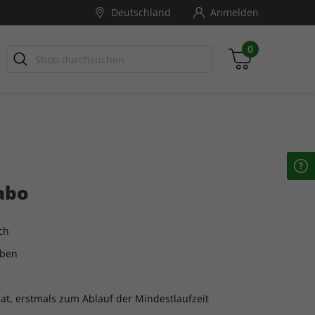
Deutschland
Anmelden
0
Zwischensumme
inkl. MwSt., ggf. zzgl. Versandkosten
abo
Zum Warenkorb
ch
aben
at, erstmals zum Ablauf der Mindestlaufzeit