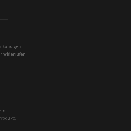
er kündigen
er widerrufen
r
kte
rodukte