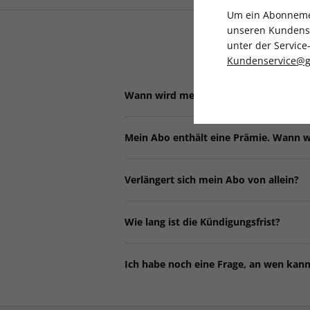
Um ein Abonnemen
unseren Kundenser
unter der Servi
Kundenservice@g
Wann wird meine erste Ausgabe gelief
Bei der Bestellung können Sie auswähle
Mein Abo enthält eine Prämie. Wann w
Bestellbestätigung per E-Mail. Eine de
erhalten Sie nach der Auftragserfassun
Wenn Ihr Abonnement eine Prämie enthäl
Verlängert sich mein Abo von allein?
Für den Fall, dass Sie sich für einen d
Ja, damit Sie entspannt weiterlesen kön
Mail mit einem Link zur Gutschein-eCar
Wie lang ist die Kündigungsfrist?
Abrechnung erfolgt dann jährlich im Vo
daher, diesen regelmäßig zu überprüfe
kündigen, ggf. zu viel bezahlte Beträge
Zum Ablauf der Mindestlaufzeit können
Ich habe noch eine Frage, an wen kan
verlängern möchten, nutzen Sie das
Kü
Antworten auf viele weitere Fragen fin