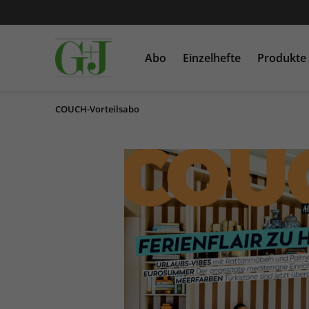
Abo
Einzelhefte
Produkte
COUCH-Vorteilsabo
SCHÖNER WOHNEN
Einzelausgaben
Bücher
COUCH
Sonderausgaben
Heftschuber