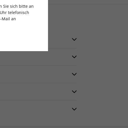
Sie sich bitte an
Uhr telefonisch
E-Mail an
Ihrer Bestellung erhalten Sie eine
s und Ihrer Abo-/Auftragsnummer
rca 14 Tage nach Zahlungseingang.
 Gutschein nach Zahlungseingang per E-
solange weiter, wie Sie möchten. Die
ellt werden. Wir empfehlen Ihnen
 mit einer Frist von einem Monat
enn Sie Ihr Abonnement nicht
 +49 (0)40 5555 7809.