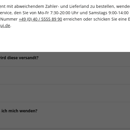
t mit abweichendem Zahler- und Lieferland zu bestellen, wenden 
vice, den Sie von Mo-Fr 7:30-20:00 Uhr und Samstags 9:00-14:00 
ce-Nummer
+49 (0) 40 / 5555 89 90
erreichen oder schicken Sie eine 
Häufig gestellte Fragen
uj.de
.
ert?
n, mit welcher Ausgabe Ihr Abonnement starten soll. Nach Eingang 
ird diese versandt?
taillierte Auftragsbestätigung mit Angabe des ersten Liefertermin
g.
t, wird Ihnen diese postalisch zugestellt. Der Versand erfolgt ci
igitalen Gutschein als Prämie entschieden haben, erhalten Sie den
nen, liefern wir Ihnen Ihren Titel nach Ablauf der Mindestlaufzeit 
d. In seltenen Fällen kann die E-Mail auch im Spam-Ordner zugest
raus. Nach Ablauf der Mindestlaufzeit können Sie Ihr Abonnement
n.
 werden dann zurückerstattet.
 Sie Ihr Abonnement mit einer Frist von einem Monat kündigen. W
n ich mich wenden?
ndigungsformular
in unserem Serviceportal oder rufen Sie uns an:
den Sie im
FAQ-Bereich
.