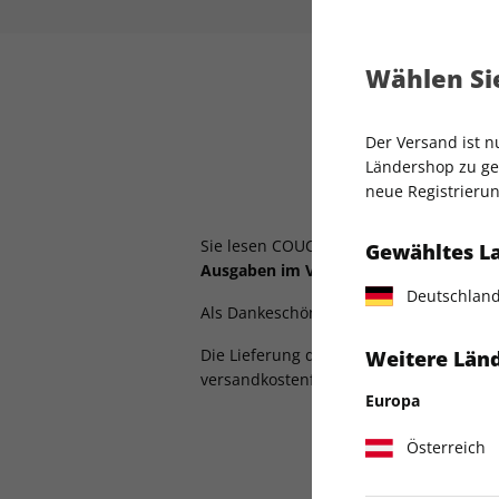
Wählen Sie
Der Versand ist 
Ländershop zu gel
neue Registrierun
Sie lesen COUCH als Print-Magazin im 
Gewähltes L
Ausgaben im Vorteilsabo
.
Deutschlan
Als Dankeschön erhalten Sie von uns e
Die Lieferung der Abo-Ausgaben sowie d
Weitere Länd
versandkostenfrei.
Europa
Österreich