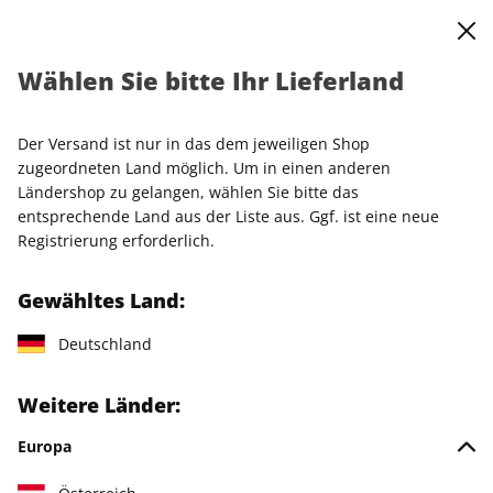
0
Warenkorb
Shop durchsuchen
MENÜ
Wählen Sie bitte Ihr Lieferland
Startseite
Abos
Der Versand ist nur in das dem jeweiligen Shop
Unsere Magazine im Abo
zugeordneten Land möglich. Um in einen anderen
Ländershop zu gelangen, wählen Sie bitte das
entsprechende Land aus der Liste aus. Ggf. ist eine neue
Abo nach Maß: Sie entscheiden, welches Abo zu Ihnen
Registrierung erforderlich.
passt
Gewähltes Land:
Deutschland
SCHÖNER WOHNEN
Weitere Länder:
Europa