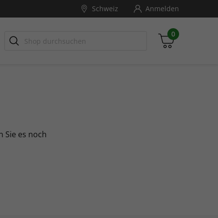
Schweiz
Anmelden
0
Zwischensumme
inkl. MwSt., ggf. zzgl. Versandkosten
n Sie es noch
Zum Warenkorb