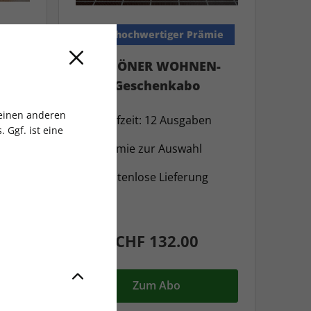
t
Inkl. hochwertiger Prämie
en
SCHÖNER WOHNEN-
Geschenkabo
o
 einen anderen
Laufzeit: 12 Ausgaben
 Ggf. ist eine
Prämie zur Auswahl
als im
Kostenlose Lieferung
CHF 132.00
Zum Abo