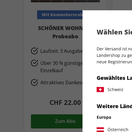
Mit Kennenlernrabatt
SCHÖNER WOHNEN-
C
Wählen Sie
Probeabo
L
Der Versand ist 
Laufzeit: 3 Ausgaben
P
Ländershop zu gel
neue Registrierun
Über 30 % günstiger als im
I
Einzelkauf
F
Gewähltes L
Attraktives Dankeschön
K
Schweiz
CHF 22.00
Weitere Länd
Europa
Zum Abo
Österreich