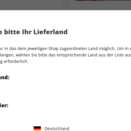
Mit Prämie
Mit Kennenlernrabat
Ideal zum Kennenlern
OUCH-Vorteilsabo
 bitte Ihr Lieferland
HÄUSER-Probeab
aufzeit: 8 Ausgaben
nur in das dem jeweiligen Shop zugeordneten Land möglich. Um in
Laufzeit: 2 Ausgaben
rämie zur Auswahl
angen, wählen Sie bitte das entsprechende Land aus der Liste aus.
g erforderlich.
Über 30 % günstiger 
m praktischen Pocket-
Einzelkauf
ormat
and:
Kostenlose Lieferung
ostenlose Lieferung
CHF 44.80
CHF 30.00
er:
Zum Abo
Zum Abo
Deutschland