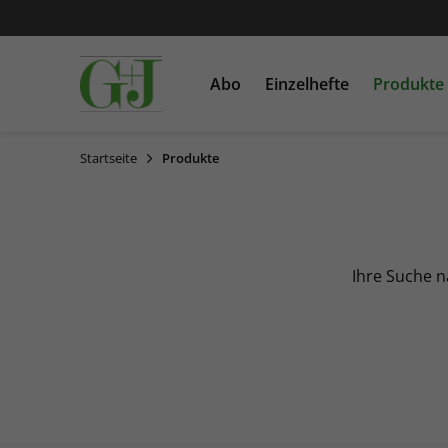
Abo
Einzelhefte
Produkte
Startseite
Produkte
SCHÖNER WOHNEN
Einzelausgaben
Bücher
COUCH
Sonderausgaben
Heftschuber
Ihre Suche 